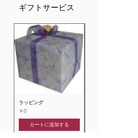
思わぬケガや事故、或いは製品 の破
（選択肢に3曲入っているもの）につ
ギフトサービス
損や故障等の原因となります。
いて
1.本体底部にある金具を巻き上げてく
1回転演奏後、シリンダーがほんの少
ださい。 ただし、巻き上げるとき少
し横にスライドすることで、次の1回
しでも抵抗が 感じられたらすぐに止
転は別の演奏をいたします。3回転分
めてください。
の異なる演奏をします。（他の曲に使
2.本体正面の飾り金具がスライド式ス
用するピンは櫛歯の間をすり抜けるの
イッチとなっております。 右に押す
です。）1曲3回転の曲目では1曲を3
とONになり、 左に押すとOFFになり
回転分でで長く演奏します。3曲3回
ます。 ただし、演奏中にOFFにした場
転の曲目では、１曲を１回転分演奏
合、曲が終わるまでは停 止しませ
し、３曲演奏できるようになっていま
ん。
す。
3.常に曲の頭から演奏を開始する場合
は、演奏中にスライド式スイッチを
OFFにし、スト ッパーによりドラムを
停止させてください。
ラッピング
記念プレート
4.スライド式スイッチをOFFにしなく
価格
価格
￥0
￥1,100
ても、ぜんまいが終了すると停止しま
す。 (この場合、再びぜんまいを巻き
カートに追加する
上げますと曲の途中から演奏されま
す。)