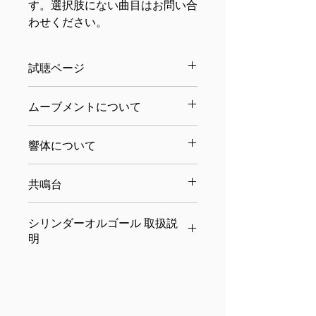
す。選択肢にない曲目はお問い合
わせください。
試聴ページ
試聴ページへ移動します
ムーブメントについて
・SZ50S
響体について
（50弁ゼンマイ式シリンダームーブ
メント／音域約4〜5オクターブ）
・メイプル材
演奏時間（ドラム一回転あたり）約
共鳴台
メイプル材の主な特徴は硬い材質と柔
30〜45秒
らかくすべすべとした木肌に乳白色の
※曲、個体により差が生じます。
オルゴールを載せることにより響きが
明るい色です。美しい外観を活かして
シリンダーオルゴール 取扱説
ゼンマイを一杯に巻いた状態で約6
よりダイナミックになります。
楽器や化粧単板などに加工され、家具
分〜8分間の演奏。
明
高温域が強いオルゴールの低音域をを
や住宅の羽目板の表面材として重宝さ
自動停止機能による1曲演奏
カバーし、楽曲の力強さ、ボリューム
れています。音の傾向的にも、高音域
製品を正しく安全にご使用いただくた
※ゼンマイ動力がきれた時は曲の途中
感を増幅します。
にハリが出ます。
めに、下記の注意事項を必ずお
で停止します。
守りください。
巻き鍵位置は底面に配置
誤った使い方や取扱いをされますと、
・1曲3回転の曲目と3曲3回転の曲目