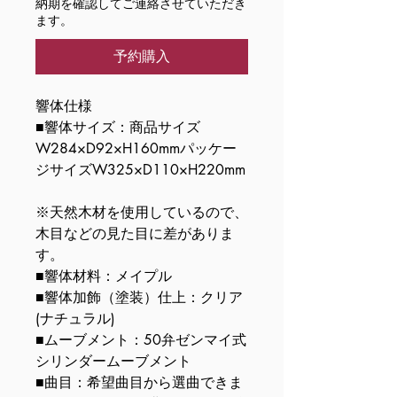
納期を確認してご連絡させていただき
ます。
予約購入
響体仕様
■響体サイズ：商品サイズ
W284×D92×H160mmパッケー
ジサイズW325×D110×H220mm
※天然木材を使用しているので、
木目などの見た目に差がありま
す。
■響体材料：メイプル
■響体加飾（塗装）仕上：クリア
(ナチュラル)
■ムーブメント：50弁ゼンマイ式
シリンダームーブメント
■曲目：希望曲目から選曲できま