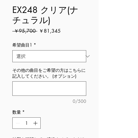
EX248 クリア(ナ
チュラル)
通
セ
 ￥95,700 
￥81,345
常
ー
価
ル
希望曲目1
*
格
価
格
その他の曲目をご希望の方はこちらに
記入してください。 (オプション)
0/500
数量
*