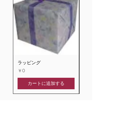
めてください。
2.本体正面の飾り金具がスライド式ス
イッチとなっております。 右に押す
とONになり、 左に押すとOFFになり
ます。 ただし、演奏中にOFFにした場
合、曲が終わるまでは停 止しませ
ん。
3.常に曲の頭から演奏を開始する場合
は、演奏中にスライド式スイッチを
OFFにし、スト ッパーによりドラムを
停止させてください。
ラッピング
記念プレート
4.スライド式スイッチをOFFにしなく
価格
価格
￥0
￥1,100
ても、ぜんまいが終了すると停止しま
す。 (この場合、再びぜんまいを巻き
カートに追加する
上げますと曲の途中から演奏されま
す。)
5.お選びいただいたムーブメントによ
り、演奏時間及びドラムの回転数が異
なります。
オルゴールのお店 Fairy Land
6.フタをしたままでも演奏がお楽しみ
いただけます。
運営会社 有限会社フェアリーランド
所在地 〒573-0071 大阪府枚方市茄子作3丁目20-1-101