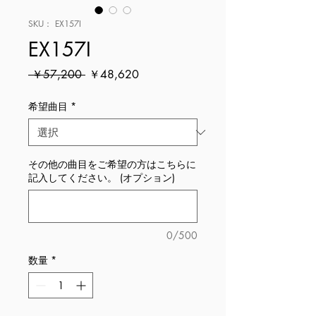
SKU： EX157I
EX157I
通
セ
 ￥57,200 
￥48,620
常
ー
価
ル
希望曲目
*
格
価
格
その他の曲目をご希望の方はこちらに
記入してください。 (オプション)
0/500
数量
*