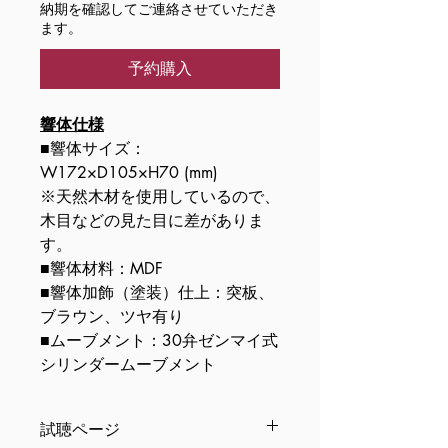
納期を確認してご連絡させていただき
ます。
予約購入
響体仕様
■響体サイズ：
W172×D105×H70 (mm)
※天然木材を使用しているので、
木目などの見た目に差がありま
す。
■響体材料：MDF
■響体加飾（塗装）仕上：突板、
ブラウン、ツヤ有り
■ムーブメント：30弁ゼンマイ式
シリンダームーブメント
試聴ページ