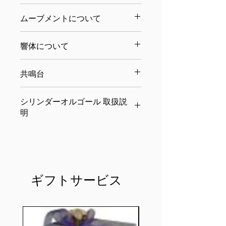
試聴ページへ移動します
ムーブメントについて
・SZ30S
響体について
（30弁ゼンマイ式シリンダームーブ
メント／音域約3.5オクターブ）
突板仕上げ
演奏時間（ドラム一回転あたり）約
共鳴台
突板仕上げは装飾技法のひとつで、
22秒〜30秒
丸太を薄く約0.2～0.6mmほどにスラ
※曲、個体により差が生じます。
オルゴールを載せることにより響きが
イスしたものを芯材（MDFなど）の上
シリンダーオルゴール 取扱説
※ゼンマイを一杯に巻いた状態で約5
よりダイナミックになります。
に貼り付けたもの。突板の歴史は古
分〜6分の演奏。
明
高温域が強いオルゴールの低音域をを
く、海外のアンティーク家具にもよく
※ゼンマイ動力がきれた時は曲の途中
カバーし、楽曲の力強さ、ボリューム
使われています。継ぎ目なく作ること
製品を正しく安全にご使用いただくた
で停止します。
感を増幅します。
ができるので、美しい木目模様を楽し
めに、下記の注意事項を必ずお
むことができます。
守りください。
"
誤った使い方や取扱いをされますと、
思わぬケガや事故、或いは製品 の破
ギフトサービス
損や故障等の原因となります。
1.本体底部にある金具を巻き上げてく
ださい。 ただし、巻き上げるとき少
しでも抵抗が 感じられたらすぐに止