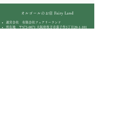
オルゴールのお店 Fairy Land
運営会社 有限会社フェアリーランド
所在地 〒573-0071 大阪府枚方市茄子作3丁目20-1-101
TEL072-860-0545
FAX072-860-0561
Email
info@fairy-land.co.jp
HOME
カテゴリーページ
ショップ
お問い合わせ
お店について
100弁
ディスク
72弁
オルガニート
50弁
​ピアノ型
30弁
オーパス
23弁
キャラクター
特注品
からくり
会津塗り