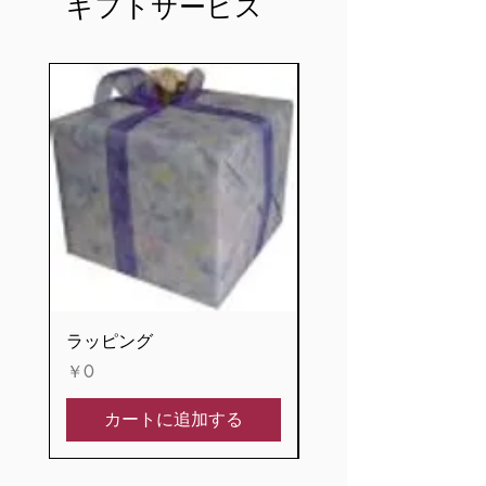
ギフトサービス
ラッピング
記念プレート
価格
価格
￥0
￥1,100
カートに追加する