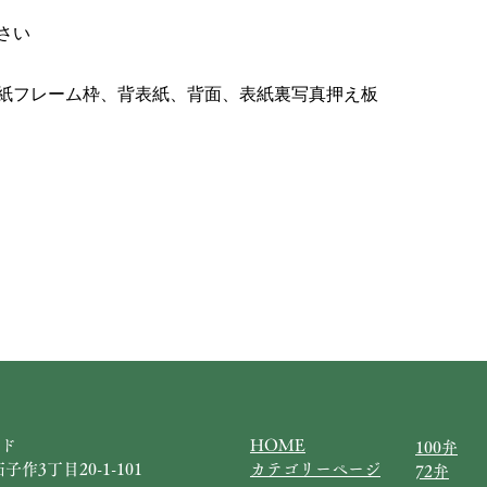
さい
紙フレーム枠、背表紙、背面、表紙裏写真押え板
ド
HOME
100弁
子作3丁目20-1-101
カテゴリーページ
72弁