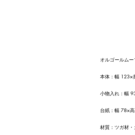
オルゴールムー
本体：幅 123×
小物入れ：幅 93
台紙：幅 78×高
材質：ツガ材・