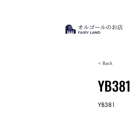
< Back
YB381
YB381