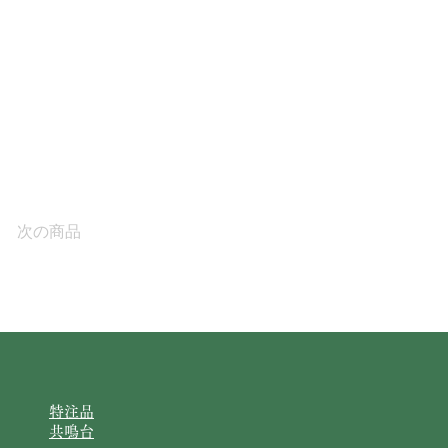
次の商品
特注品
共鳴台