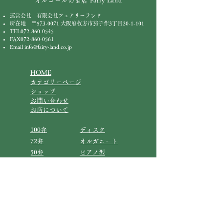
オルゴールのお店 Fairy Land
運営会社 有限会社フェアリーランド
所在地 〒573-0071 大阪府枚方市茄子作3丁目20-1-101
TEL072-860-0545
FAX072-860-0561
Email
info@fairy-land.co.jp
HOME
カテゴリーページ
ショップ
お問い合わせ
お店について
100弁
ディスク
72弁
オルガニート
50弁
​ピアノ型
30弁
オーパス
23弁
キャラクター
特注品
からくり
会津塗り
共鳴台