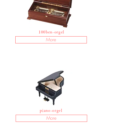
​10
0ben-orgel
More
piano-orgel
More