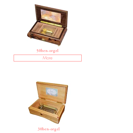
50ben-orgel
More
​30
ben-orgel