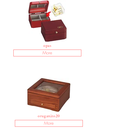
opas
More
oruganito20
More