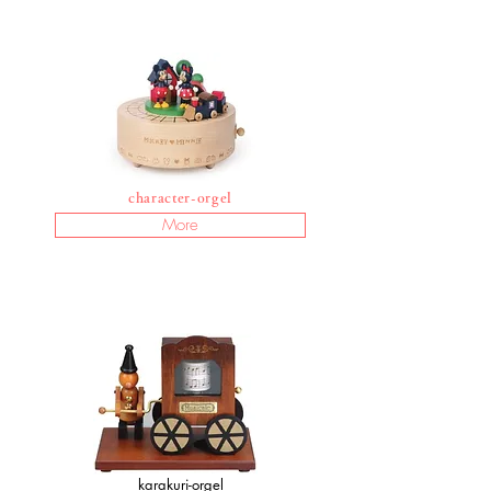
character-orgel
More
karakuri-orgel