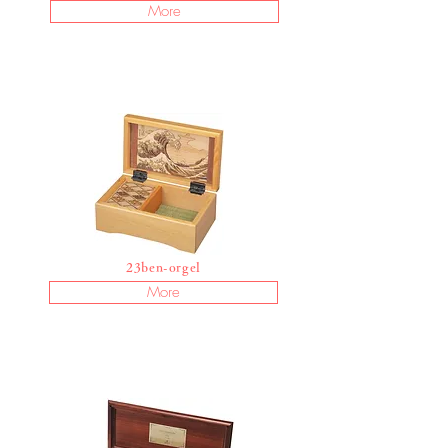
More
​23
ben-orgel
More