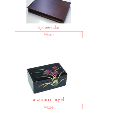
kyoumeidai
More
aizunuri-orgel
More